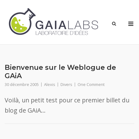
Skip
to
content
M
Bienvenue sur le Weblogue de
GAiA
30 décembre 2005
Alexis
Divers
One Comment
Voilà, un petit test pour ce premier billet du
blog de GAiA…