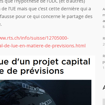
que l’hypothèse de l’UDC (et d’autres)
 de l’UE mais que c’est cette dernière qui a
A
m
fausse pour ce qui concerne le partage des
a
.
8
ww.rts.ch/info/suisse/12705000-
R
2
l-de-lue-en-matiere-de-previsions.html
R
p
1
A