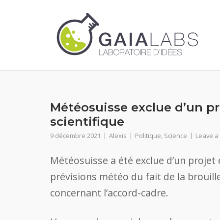
Skip
to
content
Météosuisse exclue d’un p
scientifique
9 décembre 2021
Alexis
Politique
,
Science
Leave a
Météosuisse a été exclue d’un projet
prévisions météo du fait de la brouill
concernant l’accord-cadre.