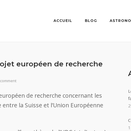
ACCUEIL
BLOG
ASTRONO
rojet européen de recherche
 comment
L
 européen de recherche concernant les
f
e entre la Suisse et l’Union Européenne
2
C
1